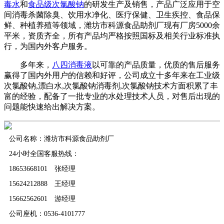
毒水
和
食品级次氯酸钠
的研发生产及销售，产品广泛应用于空
间消毒杀菌除臭、饮用水净化、医疗保健、卫生疾控、食品保
鲜、种植养殖等领域，潍坊市科源食品助剂厂现有厂房5000余
平米，资质齐全，所有产品均严格按照国标及相关行业标准执
行，为国内外客户服务。
多年来，
八四消毒液
以可靠的产品质量，优质的售后服务
赢得了国内外用户的信赖和好评，公司成立十多年来在工业级
次氯酸钠,漂白水,次氯酸钠消毒剂,次氯酸钠技术方面积累了丰
富的经验，配备了一批专业的水处理技术人员，对售后出现的
问题能快速给出解决方案。
公司名称：潍坊市科源食品助剂厂
24小时全国客服热线：
18653668101 张经理
15624212888 王经理
15662562601 游经理
公司座机：0536-4101777