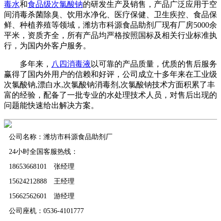
毒水
和
食品级次氯酸钠
的研发生产及销售，产品广泛应用于空
间消毒杀菌除臭、饮用水净化、医疗保健、卫生疾控、食品保
鲜、种植养殖等领域，潍坊市科源食品助剂厂现有厂房5000余
平米，资质齐全，所有产品均严格按照国标及相关行业标准执
行，为国内外客户服务。
多年来，
八四消毒液
以可靠的产品质量，优质的售后服务
赢得了国内外用户的信赖和好评，公司成立十多年来在工业级
次氯酸钠,漂白水,次氯酸钠消毒剂,次氯酸钠技术方面积累了丰
富的经验，配备了一批专业的水处理技术人员，对售后出现的
问题能快速给出解决方案。
公司名称：潍坊市科源食品助剂厂
24小时全国客服热线：
18653668101 张经理
15624212888 王经理
15662562601 游经理
公司座机：0536-4101777