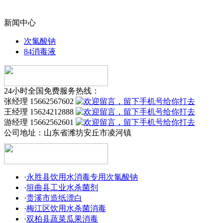
新闻中心
次氯酸钠
84消毒液
24小时全国免费服务热线：
张经理 15662567602
王经理 15624212888
游经理 15662562601
公司地址：
山东省潍坊安丘市凌河镇
·
永胜县饮用水消毒专用次氯酸钠
·
垣曲县工业水杀菌剂
·
贵溪市造纸漂白
·
梅江区饮用水杀菌消毒
·
双柏县蔬菜瓜果消毒