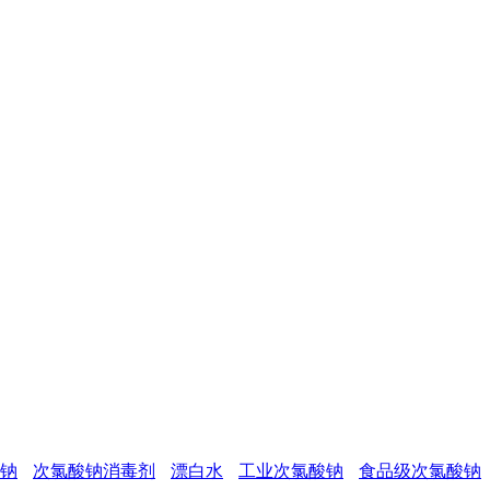
钠
次氯酸钠消毒剂
漂白水
工业次氯酸钠
食品级次氯酸钠