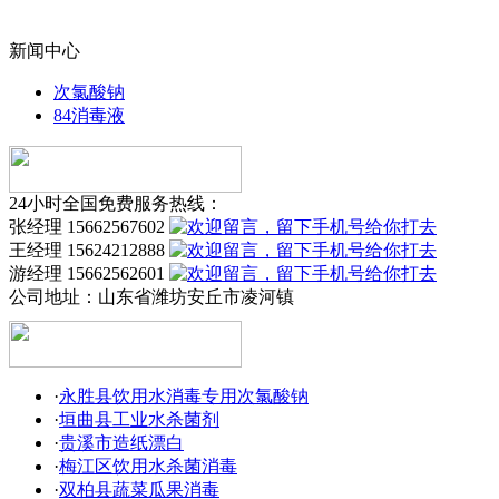
新闻中心
次氯酸钠
84消毒液
24小时全国免费服务热线：
张经理 15662567602
王经理 15624212888
游经理 15662562601
公司地址：
山东省潍坊安丘市凌河镇
·
永胜县饮用水消毒专用次氯酸钠
·
垣曲县工业水杀菌剂
·
贵溪市造纸漂白
·
梅江区饮用水杀菌消毒
·
双柏县蔬菜瓜果消毒