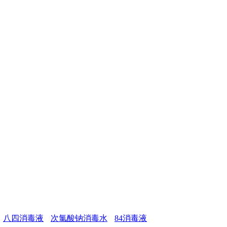
八四消毒液
次氯酸钠消毒水
84消毒液