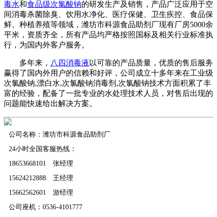
毒水
和
食品级次氯酸钠
的研发生产及销售，产品广泛应用于空
间消毒杀菌除臭、饮用水净化、医疗保健、卫生疾控、食品保
鲜、种植养殖等领域，潍坊市科源食品助剂厂现有厂房5000余
平米，资质齐全，所有产品均严格按照国标及相关行业标准执
行，为国内外客户服务。
多年来，
八四消毒液
以可靠的产品质量，优质的售后服务
赢得了国内外用户的信赖和好评，公司成立十多年来在工业级
次氯酸钠,漂白水,次氯酸钠消毒剂,次氯酸钠技术方面积累了丰
富的经验，配备了一批专业的水处理技术人员，对售后出现的
问题能快速给出解决方案。
公司名称：潍坊市科源食品助剂厂
24小时全国客服热线：
18653668101 张经理
15624212888 王经理
15662562601 游经理
公司座机：0536-4101777