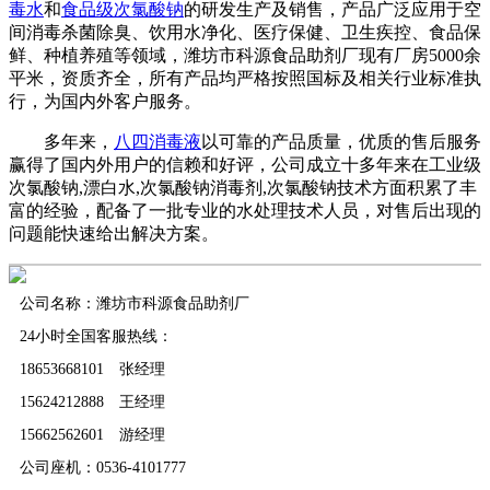
毒水
和
食品级次氯酸钠
的研发生产及销售，产品广泛应用于空
间消毒杀菌除臭、饮用水净化、医疗保健、卫生疾控、食品保
鲜、种植养殖等领域，潍坊市科源食品助剂厂现有厂房5000余
平米，资质齐全，所有产品均严格按照国标及相关行业标准执
行，为国内外客户服务。
多年来，
八四消毒液
以可靠的产品质量，优质的售后服务
赢得了国内外用户的信赖和好评，公司成立十多年来在工业级
次氯酸钠,漂白水,次氯酸钠消毒剂,次氯酸钠技术方面积累了丰
富的经验，配备了一批专业的水处理技术人员，对售后出现的
问题能快速给出解决方案。
公司名称：潍坊市科源食品助剂厂
24小时全国客服热线：
18653668101 张经理
15624212888 王经理
15662562601 游经理
公司座机：0536-4101777