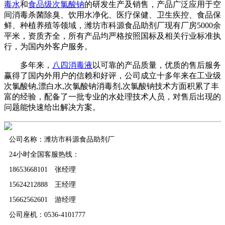
毒水
和
食品级次氯酸钠
的研发生产及销售，产品广泛应用于空
间消毒杀菌除臭、饮用水净化、医疗保健、卫生疾控、食品保
鲜、种植养殖等领域，潍坊市科源食品助剂厂现有厂房5000余
平米，资质齐全，所有产品均严格按照国标及相关行业标准执
行，为国内外客户服务。
多年来，
八四消毒液
以可靠的产品质量，优质的售后服务
赢得了国内外用户的信赖和好评，公司成立十多年来在工业级
次氯酸钠,漂白水,次氯酸钠消毒剂,次氯酸钠技术方面积累了丰
富的经验，配备了一批专业的水处理技术人员，对售后出现的
问题能快速给出解决方案。
公司名称：潍坊市科源食品助剂厂
24小时全国客服热线：
18653668101 张经理
15624212888 王经理
15662562601 游经理
公司座机：0536-4101777