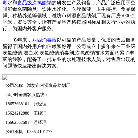
毒水
和
食品级次氯酸钠
的研发生产及销售，产品广泛应用于空
间消毒杀菌除臭、饮用水净化、医疗保健、卫生疾控、食品保
鲜、种植养殖等领域，潍坊市科源食品助剂厂现有厂房5000余
平米，资质齐全，所有产品均严格按照国标及相关行业标准执
行，为国内外客户服务。
多年来，
八四消毒液
以可靠的产品质量，优质的售后服务
赢得了国内外用户的信赖和好评，公司成立十多年来在工业级
次氯酸钠,漂白水,次氯酸钠消毒剂,次氯酸钠技术方面积累了丰
富的经验，配备了一批专业的水处理技术人员，对售后出现的
问题能快速给出解决方案。
公司名称：潍坊市科源食品助剂厂
24小时全国客服热线：
18653668101 张经理
15624212888 王经理
15662562601 游经理
公司座机：0536-4101777