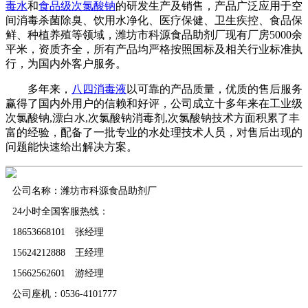
毒水
和
食品级次氯酸钠
的研发生产及销售，产品广泛应用于空
间消毒杀菌除臭、饮用水净化、医疗保健、卫生疾控、食品保
鲜、种植养殖等领域，潍坊市科源食品助剂厂现有厂房5000余
平米，资质齐全，所有产品均严格按照国标及相关行业标准执
行，为国内外客户服务。
多年来，
八四消毒液
以可靠的产品质量，优质的售后服务
赢得了国内外用户的信赖和好评，公司成立十多年来在工业级
次氯酸钠,漂白水,次氯酸钠消毒剂,次氯酸钠技术方面积累了丰
富的经验，配备了一批专业的水处理技术人员，对售后出现的
问题能快速给出解决方案。
公司名称：潍坊市科源食品助剂厂
24小时全国客服热线：
18653668101 张经理
15624212888 王经理
15662562601 游经理
公司座机：0536-4101777