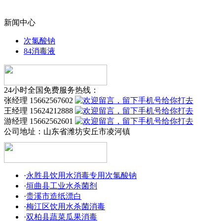
新闻中心
次氯酸钠
84消毒液
24小时全国免费服务热线：
张经理 15662567602
王经理 15624212888
游经理 15662562601
公司地址：
山东省潍坊安丘市凌河镇
·
永胜县饮用水消毒专用次氯酸钠
·
垣曲县工业水杀菌剂
·
贵溪市造纸漂白
·
梅江区饮用水杀菌消毒
·
双柏县蔬菜瓜果消毒