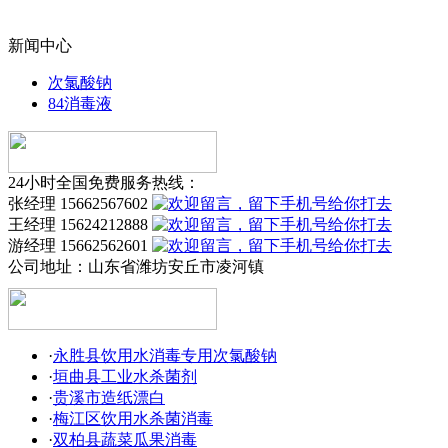
新闻中心
次氯酸钠
84消毒液
24小时全国免费服务热线：
张经理 15662567602
王经理 15624212888
游经理 15662562601
公司地址：
山东省潍坊安丘市凌河镇
·
永胜县饮用水消毒专用次氯酸钠
·
垣曲县工业水杀菌剂
·
贵溪市造纸漂白
·
梅江区饮用水杀菌消毒
·
双柏县蔬菜瓜果消毒