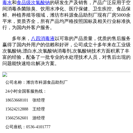
毒水
和
食品级次氯酸钠
的研发生产及销售，产品广泛应用于空
间消毒杀菌除臭、饮用水净化、医疗保健、卫生疾控、食品保
鲜、种植养殖等领域，潍坊市科源食品助剂厂现有厂房5000余
平米，资质齐全，所有产品均严格按照国标及相关行业标准执
行，为国内外客户服务。
多年来，
八四消毒液
以可靠的产品质量，优质的售后服务
赢得了国内外用户的信赖和好评，公司成立十多年来在工业级
次氯酸钠,漂白水,次氯酸钠消毒剂,次氯酸钠技术方面积累了丰
富的经验，配备了一批专业的水处理技术人员，对售后出现的
问题能快速给出解决方案。
公司名称：潍坊市科源食品助剂厂
24小时全国客服热线：
18653668101 张经理
15624212888 王经理
15662562601 游经理
公司座机：0536-4101777