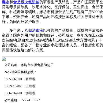
毒水
和
食品级次氯酸钠
的研发生产及销售，产品广泛应用于空
间消毒杀菌除臭、饮用水净化、医疗保健、卫生疾控、食品保
鲜、种植养殖等领域，潍坊市科源食品助剂厂现有厂房5000余
平米，资质齐全，所有产品均严格按照国标及相关行业标准执
行，为国内外客户服务。
多年来，
八四消毒液
以可靠的产品质量，优质的售后服务
赢得了国内外用户的信赖和好评，公司成立十多年来在工业级
次氯酸钠,漂白水,次氯酸钠消毒剂,次氯酸钠技术方面积累了丰
富的经验，配备了一批专业的水处理技术人员，对售后出现的
问题能快速给出解决方案。
公司名称：潍坊市科源食品助剂厂
24小时全国客服热线：
18653668101 张经理
15624212888 王经理
15662562601 游经理
公司座机：0536-4101777