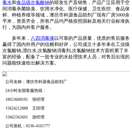
毒水
和
食品级次氯酸钠
的研发生产及销售，产品广泛应用于空
间消毒杀菌除臭、饮用水净化、医疗保健、卫生疾控、食品保
鲜、种植养殖等领域，潍坊市科源食品助剂厂现有厂房5000余
平米，资质齐全，所有产品均严格按照国标及相关行业标准执
行，为国内外客户服务。
多年来，
八四消毒液
以可靠的产品质量，优质的售后服务
赢得了国内外用户的信赖和好评，公司成立十多年来在工业级
次氯酸钠,漂白水,次氯酸钠消毒剂,次氯酸钠技术方面积累了丰
富的经验，配备了一批专业的水处理技术人员，对售后出现的
问题能快速给出解决方案。
公司名称：潍坊市科源食品助剂厂
24小时全国客服热线：
18653668101 张经理
15624212888 王经理
15662562601 游经理
公司座机：0536-4101777