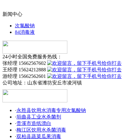
新闻中心
次氯酸钠
84消毒液
24小时全国免费服务热线：
张经理 15662567602
王经理 15624212888
游经理 15662562601
公司地址：
山东省潍坊安丘市凌河镇
·
永胜县饮用水消毒专用次氯酸钠
·
垣曲县工业水杀菌剂
·
贵溪市造纸漂白
·
梅江区饮用水杀菌消毒
·
双柏县蔬菜瓜果消毒