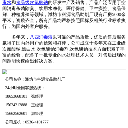
毒水
和
食品级次氯酸钠
的研发生产及销售，产品广泛应用于空
间消毒杀菌除臭、饮用水净化、医疗保健、卫生疾控、食品保
鲜、种植养殖等领域，潍坊市科源食品助剂厂现有厂房5000余
平米，资质齐全，所有产品均严格按照国标及相关行业标准执
行，为国内外客户服务。
多年来，
八四消毒液
以可靠的产品质量，优质的售后服务
赢得了国内外用户的信赖和好评，公司成立十多年来在工业级
次氯酸钠,漂白水,次氯酸钠消毒剂,次氯酸钠技术方面积累了丰
富的经验，配备了一批专业的水处理技术人员，对售后出现的
问题能快速给出解决方案。
公司名称：潍坊市科源食品助剂厂
24小时全国客服热线：
18653668101 张经理
15624212888 王经理
15662562601 游经理
公司座机：0536-4101777