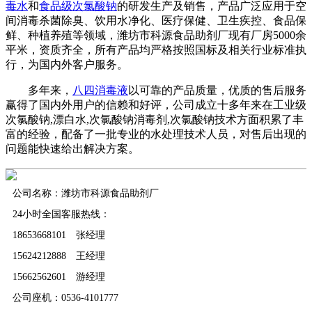
毒水
和
食品级次氯酸钠
的研发生产及销售，产品广泛应用于空
间消毒杀菌除臭、饮用水净化、医疗保健、卫生疾控、食品保
鲜、种植养殖等领域，潍坊市科源食品助剂厂现有厂房5000余
平米，资质齐全，所有产品均严格按照国标及相关行业标准执
行，为国内外客户服务。
多年来，
八四消毒液
以可靠的产品质量，优质的售后服务
赢得了国内外用户的信赖和好评，公司成立十多年来在工业级
次氯酸钠,漂白水,次氯酸钠消毒剂,次氯酸钠技术方面积累了丰
富的经验，配备了一批专业的水处理技术人员，对售后出现的
问题能快速给出解决方案。
公司名称：潍坊市科源食品助剂厂
24小时全国客服热线：
18653668101 张经理
15624212888 王经理
15662562601 游经理
公司座机：0536-4101777