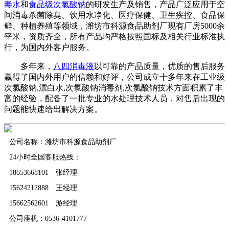
毒水
和
食品级次氯酸钠
的研发生产及销售，产品广泛应用于空
间消毒杀菌除臭、饮用水净化、医疗保健、卫生疾控、食品保
鲜、种植养殖等领域，潍坊市科源食品助剂厂现有厂房5000余
平米，资质齐全，所有产品均严格按照国标及相关行业标准执
行，为国内外客户服务。
多年来，
八四消毒液
以可靠的产品质量，优质的售后服务
赢得了国内外用户的信赖和好评，公司成立十多年来在工业级
次氯酸钠,漂白水,次氯酸钠消毒剂,次氯酸钠技术方面积累了丰
富的经验，配备了一批专业的水处理技术人员，对售后出现的
问题能快速给出解决方案。
公司名称：潍坊市科源食品助剂厂
24小时全国客服热线：
18653668101 张经理
15624212888 王经理
15662562601 游经理
公司座机：0536-4101777