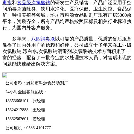
毒水
和
食品级次氯酸钠
的研发生产及销售，产品广泛应用于空
间消毒杀菌除臭、饮用水净化、医疗保健、卫生疾控、食品保
鲜、种植养殖等领域，潍坊市科源食品助剂厂现有厂房5000余
平米，资质齐全，所有产品均严格按照国标及相关行业标准执
行，为国内外客户服务。
多年来，
八四消毒液
以可靠的产品质量，优质的售后服务
赢得了国内外用户的信赖和好评，公司成立十多年来在工业级
次氯酸钠,漂白水,次氯酸钠消毒剂,次氯酸钠技术方面积累了丰
富的经验，配备了一批专业的水处理技术人员，对售后出现的
问题能快速给出解决方案。
公司名称：潍坊市科源食品助剂厂
24小时全国客服热线：
18653668101 张经理
15624212888 王经理
15662562601 游经理
公司座机：0536-4101777