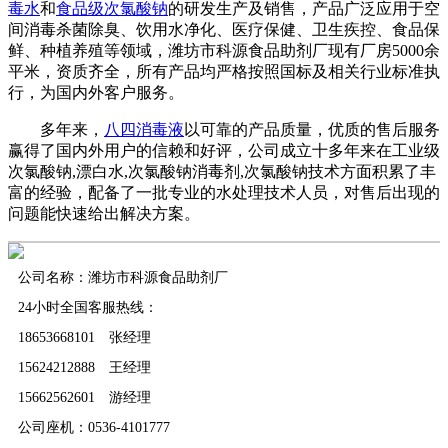
毒水
和
食品级次氯酸钠
的研发生产及销售，产品广泛应用于空
间消毒杀菌除臭、饮用水净化、医疗保健、卫生疾控、食品保
鲜、种植养殖等领域，潍坊市科源食品助剂厂现有厂房5000余
平米，资质齐全，所有产品均严格按照国标及相关行业标准执
行，为国内外客户服务。
多年来，
八四消毒液
以可靠的产品质量，优质的售后服务
赢得了国内外用户的信赖和好评，公司成立十多年来在工业级
次氯酸钠,漂白水,次氯酸钠消毒剂,次氯酸钠技术方面积累了丰
富的经验，配备了一批专业的水处理技术人员，对售后出现的
问题能快速给出解决方案。
公司名称：潍坊市科源食品助剂厂
24小时全国客服热线：
18653668101 张经理
15624212888 王经理
15662562601 游经理
公司座机：0536-4101777